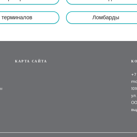
 терминалов
Ломбарды
КАРТА САЙТА
К
+7
ma
ям
10
ул.
ОО
вы